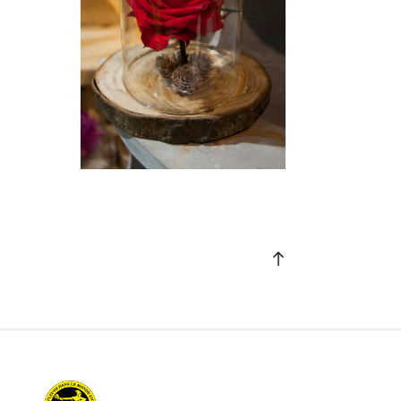
Back
to
top