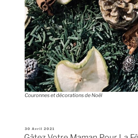
Couronnes et décorations de Noël
Publié
30 Avril 2021
Le
Gâtez Votre Maman Pour La F